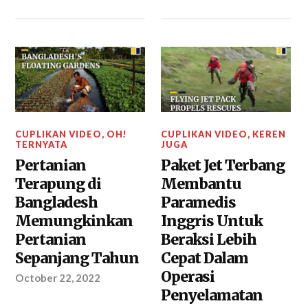
CUPLIKAN VIDEO
,
OH!
CUPLIKAN VIDEO
,
KEREN
TERNYATA
JUGA
Pertanian
Paket Jet Terbang
Terapung di
Membantu
Bangladesh
Paramedis
Memungkinkan
Inggris Untuk
Pertanian
Beraksi Lebih
Sepanjang Tahun
Cepat Dalam
Operasi
October 22, 2022
Penyelamatan