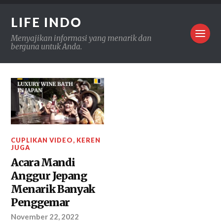
LIFE INDO
Menyajikan informasi yang menarik dan
berguna untuk Anda.
CUPLIKAN VIDEO
,
KEREN
JUGA
Acara Mandi
Anggur Jepang
Menarik Banyak
Penggemar
November 22, 2022