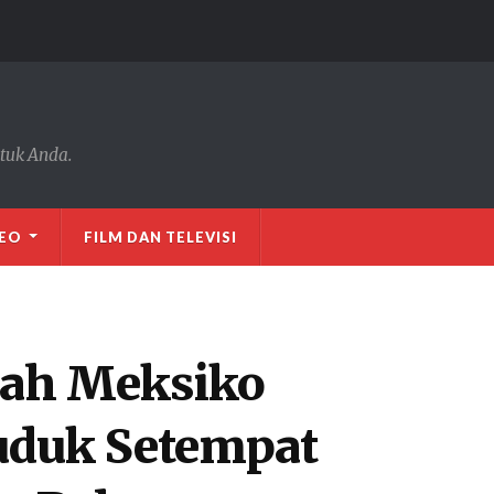
tuk Anda.
DEO
FILM DAN TELEVISI
ah Meksiko
duk Setempat