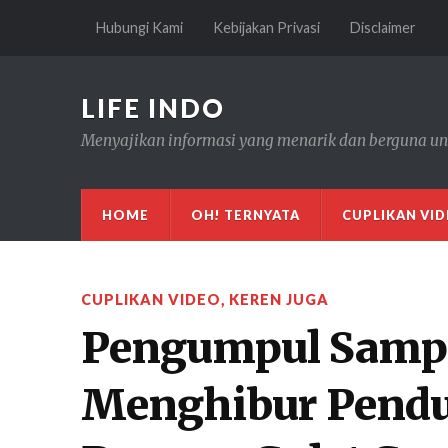
Hubungi Kami
Kebijakan Privasi
Disclaimer
LIFE INDO
Menyajikan informasi yang menarik dan berguna un
HOME
OH! TERNYATA
CUPLIKAN VI
CUPLIKAN VIDEO
,
KEREN JUGA
Pengumpul Samp
Menghibur Pendu