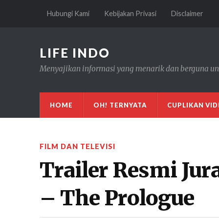
Hubungi Kami
Kebijakan Privasi
Disclaimer
LIFE INDO
Menyajikan informasi yang menarik dan berguna un
HOME
OH! TERNYATA
CUPLIKAN VI
FILM DAN TELEVISI
Trailer Resmi Ju
– The Prologue