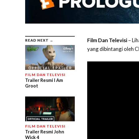
Film Dan Televisi
– Lih
READ NEXT →
yang dibintangi oleh 
FILM DAN TELEVISI
Trailer Resmi I Am
Groot
FILM DAN TELEVISI
Trailer Resmi John
Wick 4